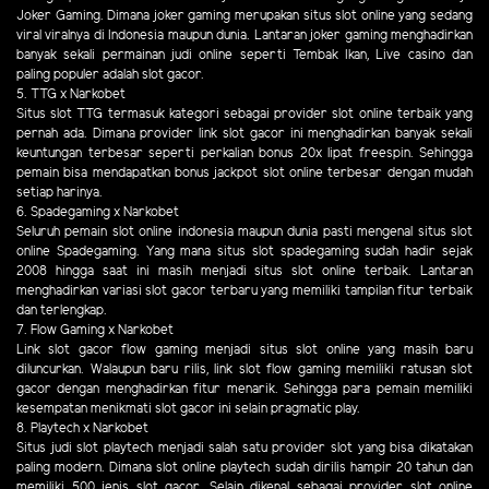
Joker Gaming. Dimana joker gaming merupakan situs slot online yang sedang
viral viralnya di Indonesia maupun dunia. Lantaran joker gaming menghadirkan
banyak sekali permainan judi online seperti Tembak Ikan, Live casino dan
paling populer adalah slot gacor.
5. TTG x Narkobet
Situs slot TTG termasuk kategori sebagai provider slot online terbaik yang
pernah ada. Dimana provider link slot gacor ini menghadirkan banyak sekali
keuntungan terbesar seperti perkalian bonus 20x lipat freespin. Sehingga
pemain bisa mendapatkan bonus jackpot slot online terbesar dengan mudah
setiap harinya.
6. Spadegaming x Narkobet
Seluruh pemain slot online indonesia maupun dunia pasti mengenal situs slot
online Spadegaming. Yang mana situs slot spadegaming sudah hadir sejak
2008 hingga saat ini masih menjadi situs slot online terbaik. Lantaran
menghadirkan variasi slot gacor terbaru yang memiliki tampilan fitur terbaik
dan terlengkap.
7. Flow Gaming x Narkobet
Link slot gacor flow gaming menjadi situs slot online yang masih baru
diluncurkan. Walaupun baru rilis, link slot flow gaming memiliki ratusan slot
gacor dengan menghadirkan fitur menarik. Sehingga para pemain memiliki
kesempatan menikmati slot gacor ini selain pragmatic play.
8. Playtech x Narkobet
Situs judi slot playtech menjadi salah satu provider slot yang bisa dikatakan
paling modern. Dimana slot online playtech sudah dirilis hampir 20 tahun dan
memiliki 500 jenis slot gacor. Selain dikenal sebagai provider slot online