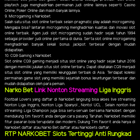
playtech juga menghadirkan permainan judi online lainnya seperti Casino
Online, Poker Online dan masih banyak lainnya.
9. Microgaming x Narkobet
Salah satu situs slot online terbaik selain pragmatic play adalah microgaming.
Mengapa bisa? lantaran microgaming menghadirkan kualitas dan inovasi slot
online terbaik. Agen judi slot microgaming sudah hadir sejak tahun 1994
sebagai provider judi online pertama di dunia. Serta slot online microgaming
menghadirkan banyak sekali bonus jackpot terbesar dengan mudah
didapatkan.
10. CQ9 Gaming x Narkobet
Slot online CQ9 gaming menjadi situs slot online yang hadir sejak tahun 2016
dengan memiliki julukan situs slot online terbaru. Dapat dikatakan CQ9 menjadi
situs slot online yang memiliki keunggulan terbaik di Asia. Terdapat koleksi
permainan game slot yang memiliki sejumlah bonus keuntungan terbesar dan
mudah didapatkan oleh para pemain.
Narko Bet
Link Nonton Streaming
Liga Inggris
Football Lovers yang daftar di Narkobet langsung bisa akses live streaming
Nonton Liga Inggris, Nonton Liga Spanyol , Nontol UCL . Selain nonton live
streaming Liga Champion juga bisa seru-seruan bersama Narkobet dengan
mendukung tim favorit anda dengan cara pasang Taruhan. Narkobet memiliki
fitur pasaran bola terupdate dan modern. Dukung Tim Favorit anda hanya di
Narkobet daftar atau Narko Bet daftar atau Narkobets daftar.
RTP NARKOBET Slots Tertinggi Anti Rungkad