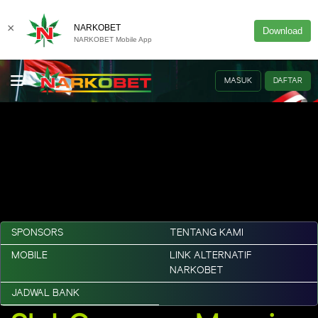
×
NARKOBET
Download
NARKOBET Mobile App
MASUK
DAFTAR
TENTANG KAMI
MOBILE
INFO
SPONSORS
SPONSORS
TENTANG KAMI
MOBILE
LINK ALTERNATIF
NARKOBET
JADWAL BANK